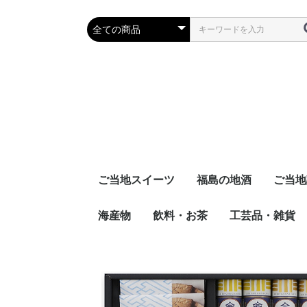
ご当地スイーツ
福島の地酒
ご当地
海産物
飲料・お茶
日本酒
どぶろく
リキュール
焼酎
工芸品・雑貨