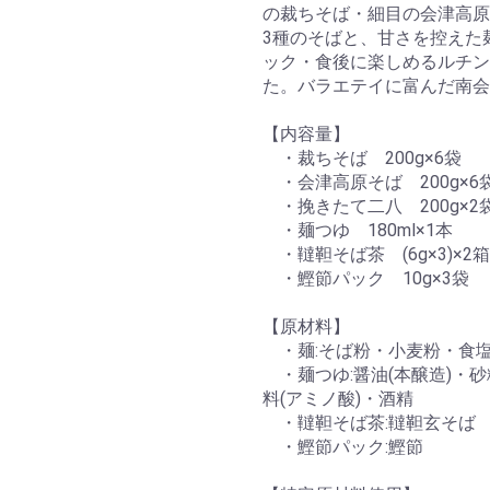
の裁ちそば・細目の会津高原
3種のそばと、甘さを控えた
ック・食後に楽しめるルチン
た。バラエテイに富んだ南会
【内容量】
・裁ちそば 200g×6袋
・会津高原そば 200g×6
・挽きたて二八 200g×2
・麺つゆ 180ml×1本
・韃靼そば茶 (6g×3)×2箱
・鰹節パック 10g×3袋
【原材料】
・麺:そば粉・小麦粉・食
・麺つゆ:醤油(本醸造)・
料(アミノ酸)・酒精
・韃靼そば茶:韃靼玄そば
・鰹節パック:鰹節