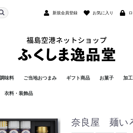
新規会員登録
お気に入り
ロ
調味料
ご当地おつまみ
ギフト商品
お菓子
加工
衣料・装飾品
髙橋庄作酒造店
曙酒造
榮川酒造
奥の松酒造
末廣酒造
花泉酒造
ほまれ酒造
宮泉銘醸
夢心酒造
奈良屋 麺いろい