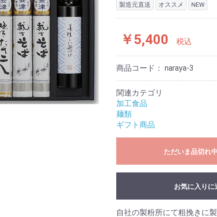
製造元直送
オススメ
NEW
￥5,400
税込
商品コード：
naraya-3
関連カテゴリ
加工食品
麺類
ギフト商品
ただいま品切れ
お気に入りに
自社の製粉所にて粗挽きに製